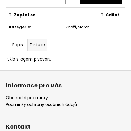
č
u
j
Zeptat se
Sdílet
e
m
Kategorie
:
Zboží/Merch
e
Popis
Diskuze
Sklo s logem pivovaru
Z
á
Informace pro vás
p
a
Obchodní podmínky
t
Podmínky ochrany osobních údajů
í
Kontakt