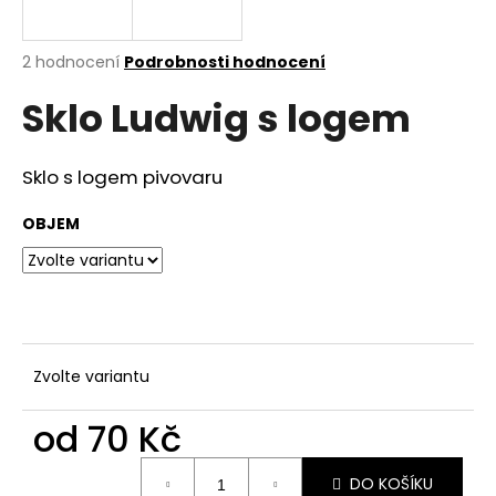
a
j
Průměrné
2 hodnocení
Podrobnosti hodnocení
í
hodnocení
Sklo Ludwig s logem
produktu
t
je
?
2,5
z
Sklo s logem pivovaru
5
hvězdiček.
OBJEM
HLEDAT
D
o
Zvolte variantu
p
o
od
70 Kč
r
Měrná
u
DO KOŠÍKU
cena: