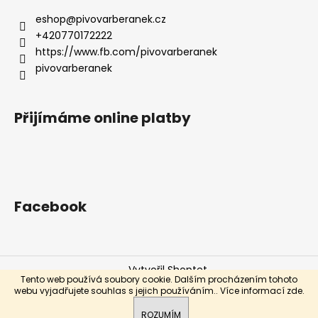
eshop
@
pivovarberanek.cz
+420770172222
https://www.fb.com/pivovarberanek
pivovarberanek
Přijímáme online platby
Facebook
Vytvořil Shoptet
Tento web používá soubory cookie. Dalším procházením tohoto
Copyright 2026
eshop.pivovarberanek.cz
. Všechna
webu vyjadřujete souhlas s jejich používáním.. Více informací
zde
.
práva vyhrazena.
Prosím připište datum kdy si objednávku vyzvednete.
ROZUMÍM