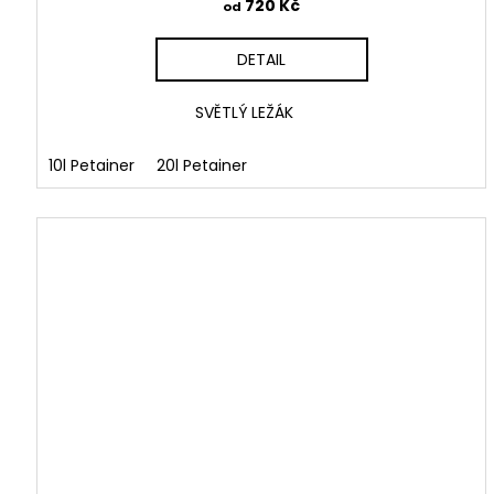
720 Kč
od
DETAIL
SVĚTLÝ LEŽÁK
10l Petainer
20l Petainer