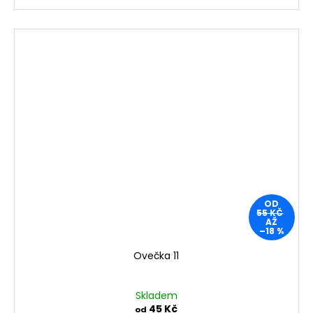
OD
55 KČ
AŽ
–18 %
Ovečka 11
Skladem
45 Kč
od