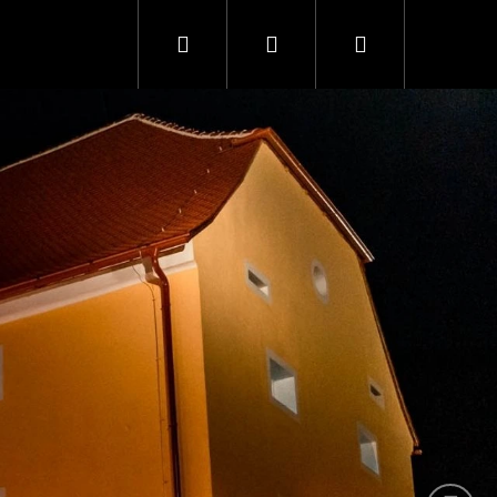
Hledat
Přihlášení
Nákupní
Následují
košík