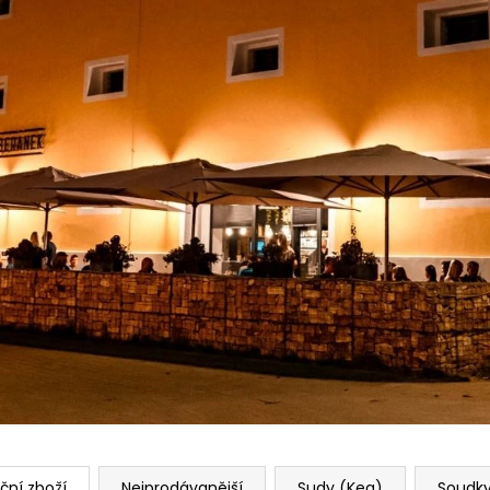
ční zboží
Nejprodávanější
Sudy (Keg)
Soudky