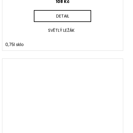
108 Kč
DETAIL
SVĚTLÝ LEŽÁK
0,75l sklo