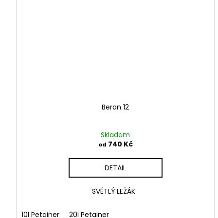
Beran 12
Skladem
740 Kč
od
DETAIL
SVĚTLÝ LEŽÁK
10l Petainer
20l Petainer