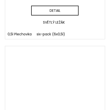
DETAIL
SVĚTLÝ LEŽÁK
0,5l Plechovka
six-pack (6x0,5l)