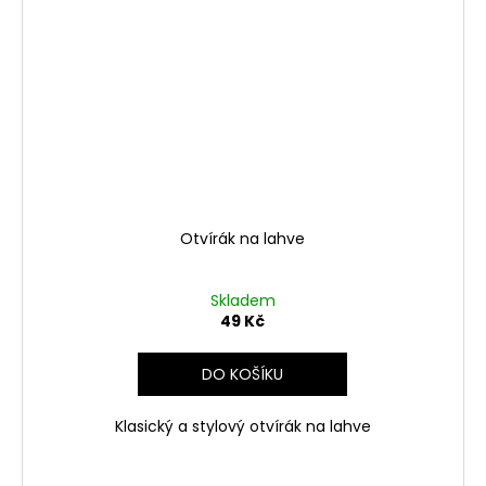
Otvírák na lahve
Skladem
49 Kč
DO KOŠÍKU
Klasický a stylový otvírák na lahve