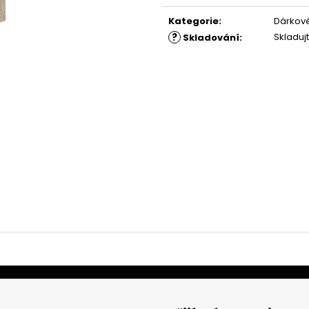
cena:
Kategorie
:
Dárkov
?
Skladuj
Skladování
: