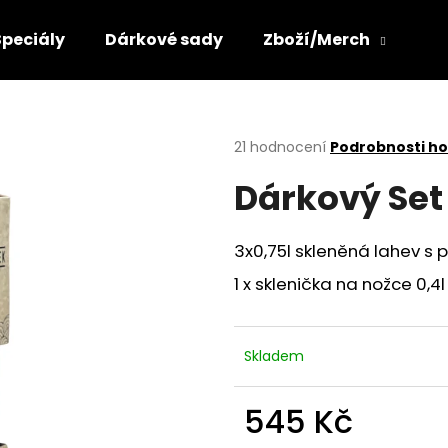
Speciály
Dárkové sady
Zboží/Merch
Co potřebujete najít?
Průměrné
21 hodnocení
Podrobnosti h
hodnocení
Dárkový Set 
produktu
HLEDAT
je
3,5
z
3x0,75l skleněná lahev 
5
Doporučujeme
hvězdiček.
1 x sklenička na nožce 0,
Skladem
545 Kč
Měrná