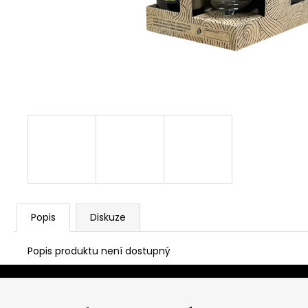
Popis
Diskuze
Popis produktu není dostupný
Z
á