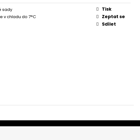
Tisk
é sady
Zeptat se
te v chladu do 7°C
Sdílet