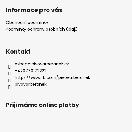
á
Informace pro vás
p
a
Obchodní podmínky
t
Podmínky ochrany osobních údajů
í
Kontakt
eshop
@
pivovarberanek.cz
+420770172222
https://www.fb.com/pivovarberanek
pivovarberanek
Přijímáme online platby