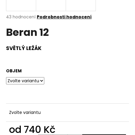
a
j
Průměrné
43 hodnocení
Podrobnosti hodnocení
í
hodnocení
Beran 12
produktu
t
je
?
3,1
z
SVĚTLÝ LEŽÁK
5
hvězdiček.
HLEDAT
OBJEM
D
o
p
Zvolte variantu
o
r
od
740 Kč
u