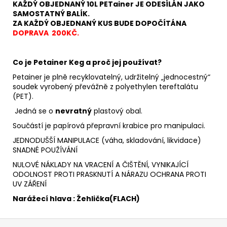
KAŽDÝ OBJEDNANÝ 10L PETainer JE ODESÍLÁN JAKO
SAMOSTATNÝ BALÍK.
ZA KAŽDÝ OBJEDNANÝ KUS BUDE DOPOČÍTÁNA
DOPRAVA 200KČ.
Co je Petainer Keg a proč jej používat?
Petainer
je plně recyklovatelný, udržitelný „jednocestný“
soudek vyrobený převážně z polyethylen tereftalátu
(PET).
Jedná se o
nevratný
plastový obal.
Součástí je papírová přepravní krabice pro manipulaci.
JEDNODUŠŠÍ MANIPULACE (váha, skladování, likvidace)
SNADNÉ POUŽÍVÁNÍ
NULOVÉ NÁKLADY NA VRACENÍ A ČIŠTĚNÍ, VYNIKAJÍCÍ
ODOLNOST PROTI PRASKNUTÍ A NÁRAZU OCHRANA PROTI
UV ZÁŘENÍ
Narážecí hlava : Žehlička(FLACH)
Z