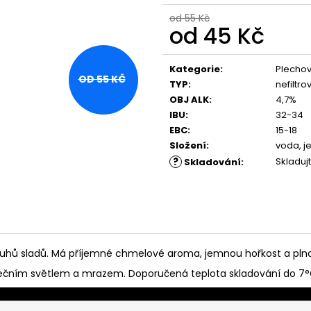
od 55 Kč
od
45 Kč
Měrná
cena:
Kategorie
:
Plecho
OD 55 KČ
TYP
:
nefiltr
OBJ ALK
:
4,7%
IBU
:
32-34
EBC
:
15-18
Složení
:
voda, j
?
Skladuj
Skladování
:
druhů sladů. Má příjemné chmelové aroma, jemnou hořkost a pln
ečním světlem a mrazem. Doporučená teplota skladování do 7°