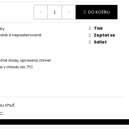
DO KOŠÍKU
Tisk
vky
ované a nepasterované
Zeptat se
Sdílet
ečné slady, upravený chmel
te v chladu do 7°C
ou chuť.
C.