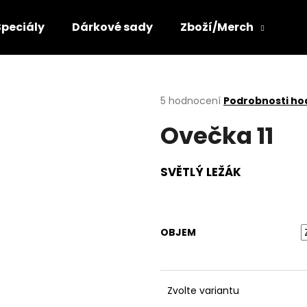
Speciály
Dárkové sady
Zboží/Merch
Co potřebujete najít?
Průměrné
5 hodnocení
Podrobnosti ho
hodnocení
Ovečka 11
produktu
HLEDAT
je
4,4
z
SVĚTLÝ LEŽÁK
5
Doporučujeme
hvězdiček.
OBJEM
Zvolte variantu