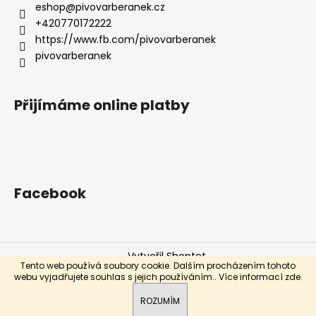
eshop
@
pivovarberanek.cz
+420770172222
https://www.fb.com/pivovarberanek
pivovarberanek
Přijímáme online platby
Facebook
Vytvořil Shoptet
Tento web používá soubory cookie. Dalším procházením tohoto
Copyright 2026
eshop.pivovarberanek.cz
. Všechna
webu vyjadřujete souhlas s jejich používáním.. Více informací
zde
.
práva vyhrazena.
Prosím připište datum kdy si objednávku vyzvednete.
ROZUMÍM