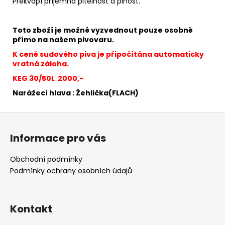
Překvapí příjemná pitelnost a plnost.
Toto zboží je možné vyzvednout pouze osobně
přímo na našem pivovaru.
K ceně sudového piva je připočítána automaticky
vratná záloha.
KEG 30/50L 2000,-
Narážecí hlava : Žehlička(FLACH)
Z
á
Informace pro vás
p
a
Obchodní podmínky
t
Podmínky ochrany osobních údajů
í
Kontakt