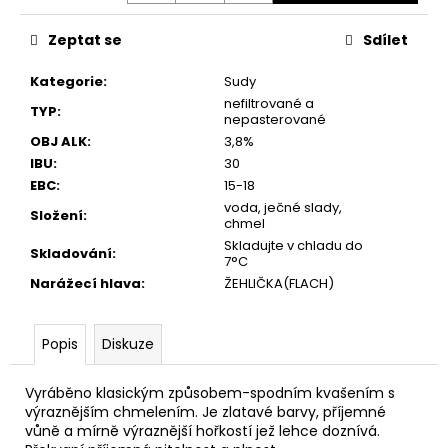
č
u
Zeptat se
Sdílet
j
e
Kategorie
:
Sudy
m
nefiltrované a
e
TYP
:
nepasterované
OBJ ALK
:
3,8%
IBU
:
30
EBC
:
15-18
voda, ječné slady,
Složení
:
chmel
Skladujte v chladu do
Skladování
:
7°C
Narážecí hlava
:
ŽEHLIČKA(FLACH)
Popis
Diskuze
Vyráběno klasickým způsobem-spodním kvašením s
výraznějším chmelením. Je zlatavé barvy, příjemné
vůně a mírně výraznější hořkostí jež lehce doznívá.