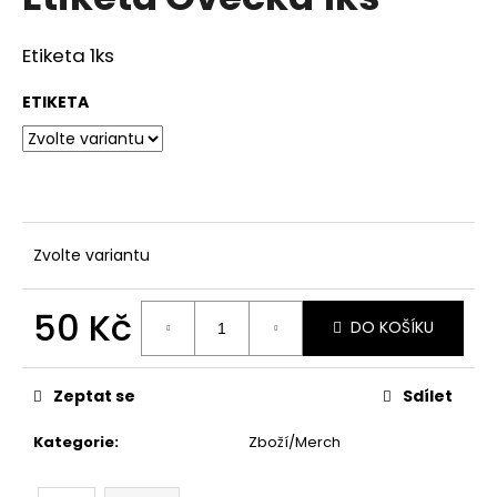
je
a
0,0
z
j
Etiketa 1ks
5
í
hvězdiček.
ETIKETA
t
?
Zvolte variantu
HLEDAT
50 Kč
DO KOŠÍKU
D
Měrná
o
cena:
Zeptat se
Sdílet
p
o
Kategorie
:
Zboží/Merch
r
u