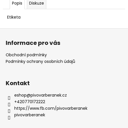
č
Popis
Diskuze
u
j
Etiketa
e
m
Z
e
á
Informace pro vás
p
a
Obchodní podmínky
t
Podmínky ochrany osobních údajů
í
Kontakt
eshop
@
pivovarberanek.cz
+420770172222
https://www.fb.com/pivovarberanek
pivovarberanek